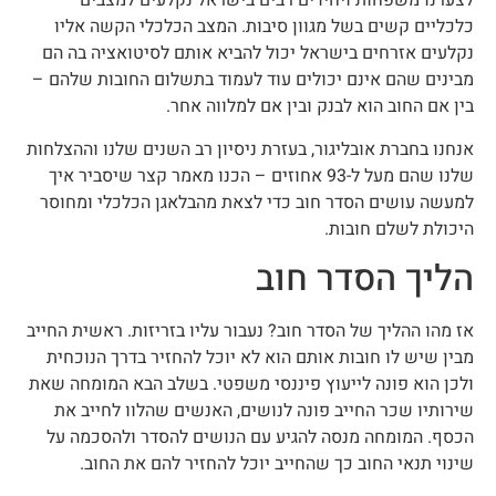
לצערנו משפחות ויחידים רבים בישראל נקלעים למצבים
כלכליים קשים בשל מגוון סיבות. המצב הכלכלי הקשה אליו
נקלעים אזרחים בישראל יכול להביא אותם לסיטואציה בה הם
מבינים שהם אינם יכולים עוד לעמוד בתשלום החובות שלהם –
בין אם החוב הוא לבנק ובין אם למלווה אחר.
אנחנו בחברת אובליגור, בעזרת ניסיון רב השנים שלנו וההצלחות
שלנו שהם מעל ל-93 אחוזים – הכנו מאמר קצר שיסביר איך
למעשה עושים הסדר חוב כדי לצאת מהבלאגן הכלכלי ומחוסר
היכולת לשלם חובות.
הליך הסדר חוב
אז מהו ההליך של הסדר חוב? נעבור עליו בזריזות. ראשית החייב
מבין שיש לו חובות אותם הוא לא יוכל להחזיר בדרך הנוכחית
ולכן הוא פונה לייעוץ פיננסי משפטי. בשלב הבא המומחה שאת
שירותיו שכר החייב פונה לנושים, האנשים שהלוו לחייב את
הכסף. המומחה מנסה להגיע עם הנושים להסדר ולהסכמה על
שינוי תנאי החוב כך שהחייב יוכל להחזיר להם את החוב.