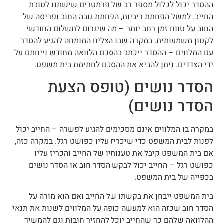
ההסדר יכול לכלול מספר רב של פרמטרים שישתנו לטובת
החייב. למשל הפחתת ריביות, הפחתת גובה החוב ופריסה של
החוב על טווח זמן רחב יותר – מה שיגרום לתשלום החודשי
לקטון משמעותית. במקרה שבו הצליח המומחה להגיע להסדר
עם המלווים – ההסדר ייכתב בהסכם הלוואה מחודש וייחתם על
ידי הצדדים. ניתן להביא את ההסכם לחתימת בית משפט.
הסדר נושים (טופס הצעת
הסדר נושים)
במקרה בו המלווים אינם מסכימים להגיע לפשרה – החייב יכול
לפנות לבית המשפט כדי שיכריז עליו כפושט רגל. במקרה כזה,
אם בית המשפט קיבל את טענותיו של החייב והכריז עליו
כפושט רגל – החייב יכול לבקש הסדר חוב או הסדר נושים
בכפייה של בית המשפט.
בית המשפט ייבחן את בקשתו של החייב ואם הוא מורה על
הסדר חוב שכזה הוא למעשה כופה על המלווים לשנות את תנאי
ההלוואה שלהם כך שהחייב יוכל להחזיר חובות וגם להמשיך